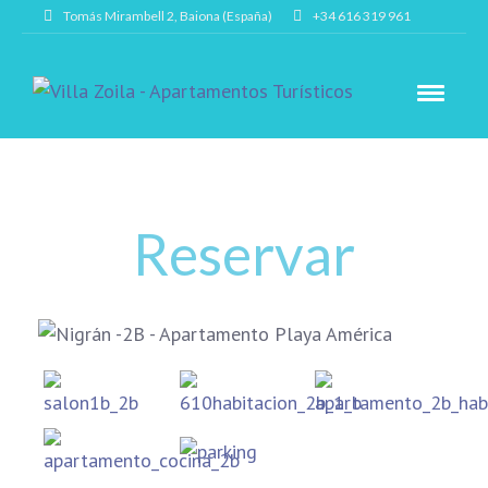
Tomás Mirambell 2, Baiona (España)
+34 616 319 961
Reservar